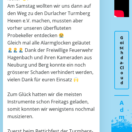
Am Samstag wollten wir uns dann auf
den Weg zu den Durlacher Turmberg
Hexen e.V. machen, mussten aber
vorher unseren überfluteten
Probekeller entdecken
G
Gleich mal alle Alarmglocken geläutet
oi
sc
Dank der Freiwillige Feuerwehr
h
Hagenbach und ihren Kameraden aus
d
a-
Neuburg und Berg konnte ein noch
Cl
grösserer Schaden verhindert werden,
o
u
vielen Dank für euren Einsatz
d
Zum Glück hatten wir die meisten
Instrumente schon Freitags geladen,
A
somit konnten wir wenigstens nochmal
d
m
musizieren.
in
Zuerst beim Rettichfest der Turmberg-